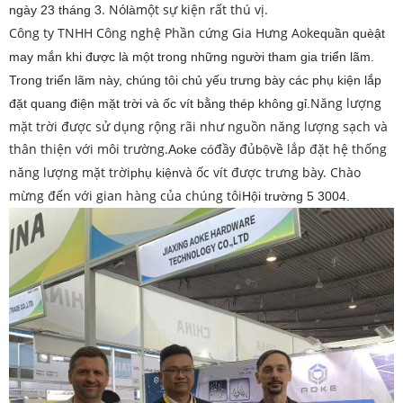
. Nó
một sự kiện rất thú vị.
ngày 23 tháng 3
là
Công ty TNHH Công nghệ Phần cứng Gia Hưng Aoke
quần quèật
may mắn khi được là một trong những người tham gia triển lãm.
Trong triển lãm này, chúng tôi chủ yếu trưng bày các phụ kiện lắp
Năng lượng
đặt quang điện mặt trời và ốc vít bằng thép không gỉ.
mặt trời được sử dụng rộng rãi như nguồn năng lượng sạch và
thân thiện với môi trường.
đầy đủ
về lắp đặt hệ thống
Aoke có
bộ
năng lượng mặt trời
và ốc vít được trưng bày. Chào
phụ kiện
mừng đến với gian hàng của chúng tôi
Hội trường 5 3004.