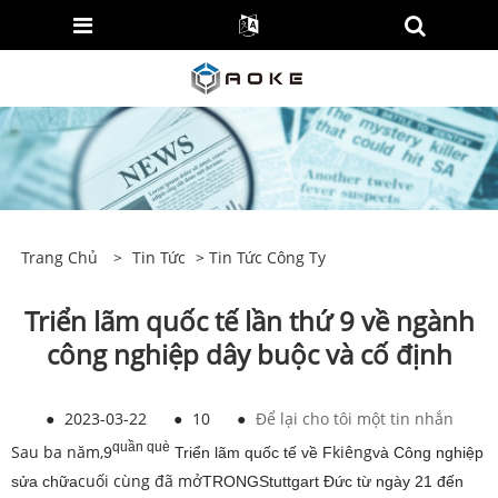
Trang Chủ
>
Tin Tức
>
Tin Tức Công Ty
Triển lãm quốc tế lần thứ 9 về ngành
công nghiệp dây buộc và cố định
●
2023-03-22
●
10
●
Để lại cho tôi một tin nhắn
quần què
Sau ba năm,
kiêng
9
Triển lãm quốc tế về F
và Công nghiệp
cuối cùng đã mở
sửa chữa
TRONG
Stuttgart Đức từ ngày 21 đến